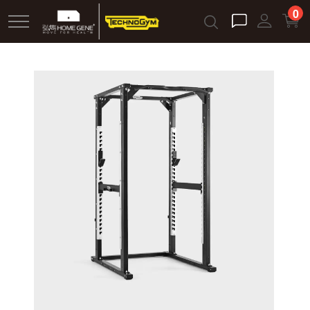
跳
0
到
主
要
內
容