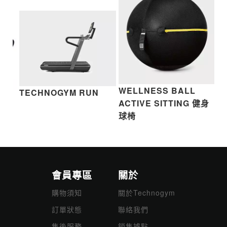
WELLNESS BALL
TECHNOGYM RUN
E
T
ACTIVE SITTING 健身
K
球椅
會員專區
關於
購物須知
關於Technogym
訂單狀態
聯絡我們
售後服務
銷售據點