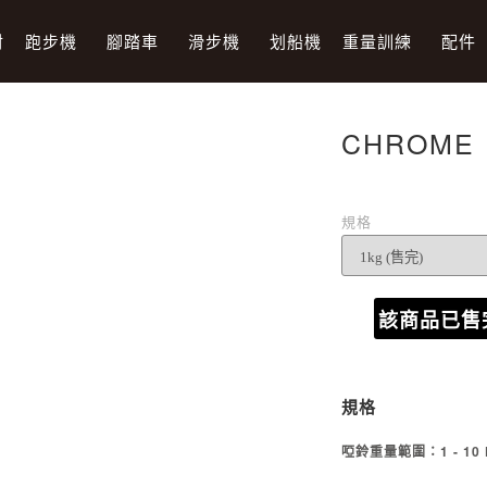
材
跑步機
腳踏車
滑步機
划船機
重量訓練
配件
CHROME 
規格
該商品已售
規格
啞鈴重量範圍：1 - 10 