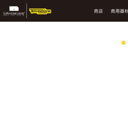
跳
到
商店
商用器
主
要
內
容