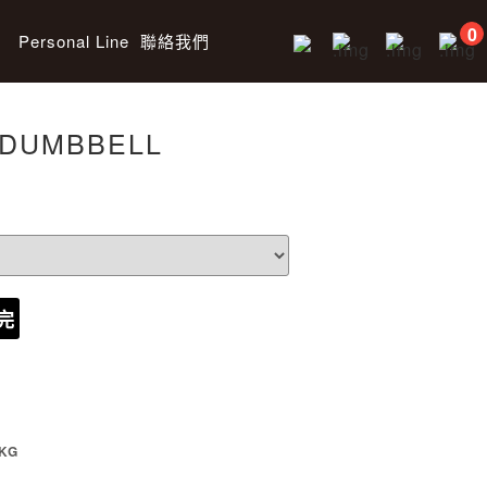
0
Personal Line
聯絡我們
DUMBBELL
完
KG