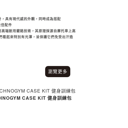
設計，具有現代感的外觀，同時成為搭配
的最佳配件
採用高端耐用鍍鉻技術，其原理採源自摩托車上高
們看起來特別有光澤，並保護它們免受出汗造
瀏覽更多
HNOGYM CASE KIT 健身訓練包
FOAM ROLLER 