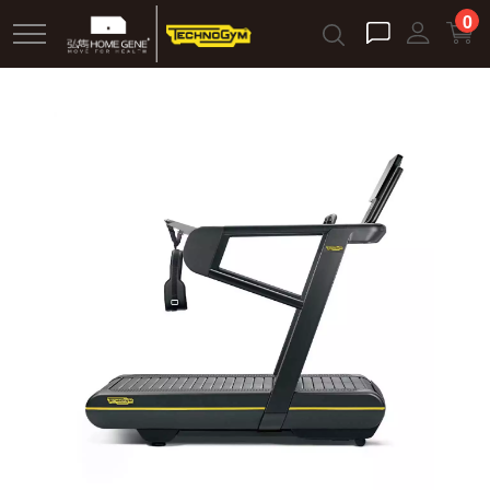
跳
0
到
主
要
內
容