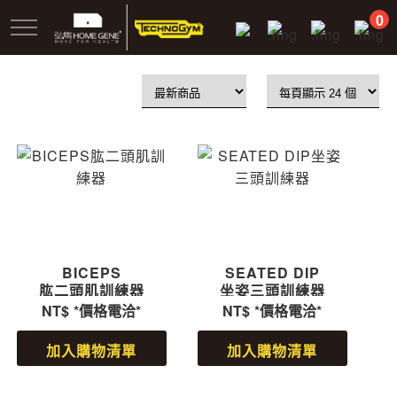
跳
0
到
主
要
內
容
BICEPS
SEATED DIP
肱二頭肌訓練器
坐姿三頭訓練器
NT$
*價格電洽*
NT$
*價格電洽*
加入購物清單
加入購物清單