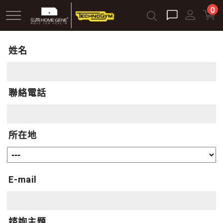
跳
0
到
主
要
姓名
內
容
聯絡電話
所在地
E-mail
諮詢主題