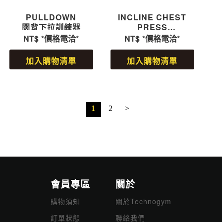
PULLDOWN
INCLINE CHEST
闊背下拉訓練器
PRESS
上斜胸推訓練器
NT$
*價格電洽*
NT$
*價格電洽*
加入購物清單
加入購物清單
1
2
>
會員專區
關於
購物須知
關於Technogym
訂單狀態
聯絡我們