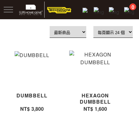
跳
0
到
主
要
內
容
DUMBBELL
HEXAGON
DUMBBELL
NT$
3,800
NT$
1,600