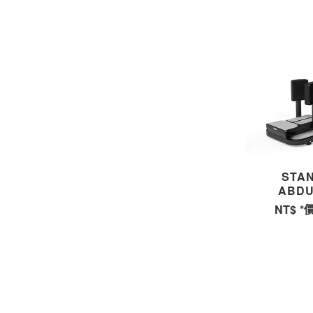
STA
ABD
站姿腿部
NT$
*