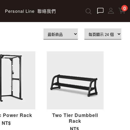
0
Personal Line
聯絡我們
c Power Rack
Two Tier Dumbbell
Rack
NT$
NT$