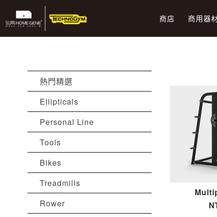
跳
到
商店
商用器
主
要
內
容
熱門精選
Ellipticals
Personal Line
Tools
Bikes
Treadmills
Mult
Rower
N