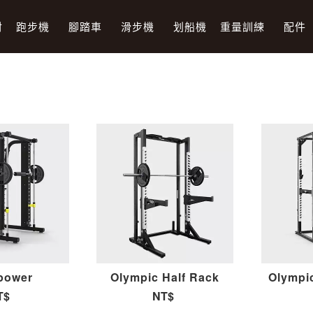
材
跑步機
腳踏車
滑步機
划船機
重量訓練
配件
ipower
Olympic Half Rack
Olympi
T$
NT$