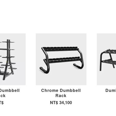
 Dumbbell
Chrome Dumbbell
Dumb
ack
Rack
T$
NT$
34,100