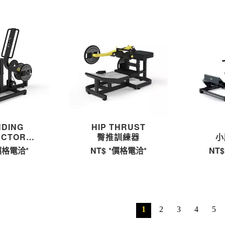
NDING
HIP THRUST
UCTOR
臀推訓練器
小
外展訓練器
價格電洽*
NT$
*價格電洽*
NT$
1
2
3
4
5