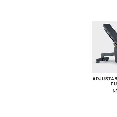
ADJUSTA
P
N