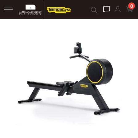
跳
0
到
主
要
內
容