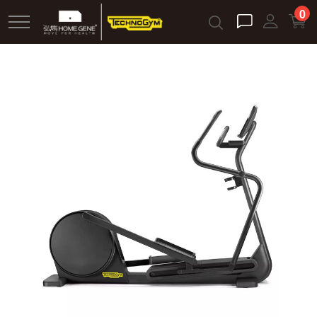
跳
0
到
主
要
內
容